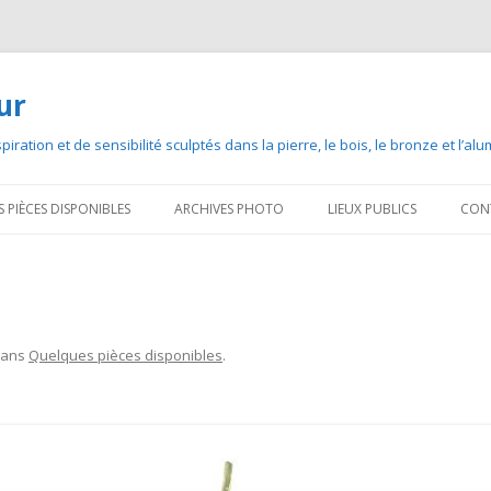
ur
iration et de sensibilité sculptés dans la pierre, le bois, le bronze et l’al
Aller
au
 PIÈCES DISPONIBLES
ARCHIVES PHOTO
LIEUX PUBLICS
CON
contenu
ans
Quelques pièces disponibles
.