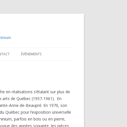
uminium.
NTACT
ÉVÈNEMENTS
 en réalisations s’étalant sur plus de
ux-arts de Québec (1957-1961). En
 Sainte-Anne-de-Beaupré. En 1970, son
du Québec pour l’exposition universelle
inium, parfois en bois ou en pierre,
’époque des années soixante, les pièces