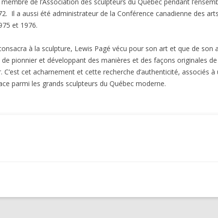
été membre de l’Association des sculpteurs du Québec pendant l’ensembl
72. Il a aussi été administrateur de la Conférence canadienne des a
975 et 1976.
consacra à la sculpture, Lewis Pagé vécu pour son art et que de son ar
 pionnier et développant des manières et des façons originales de tra
’est cet acharnement et cette recherche d’authenticité, associés à un
place parmi les grands sculpteurs du Québec moderne.