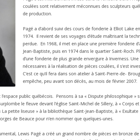
coulées sont relativement méconnues des sculpteurs québ
de production.
Pagé a d’abord suivi des cours de fonderie à Elliot Lake e
1974. Il revient de ses voyages d’étude maîtrisant la tech
perdue. En 1968, il met en place une première fonderie d’a
Jean-Baptiste, puis en 1974 dans le quartier Saint-Roch. P
d’une fonderie de plus grande envergure à Inverness. Une f
nécessaires à la réalisation de pièces coulées, il s’est inve
C’est ce qu’il fera dans son atelier à Saint-Pierre-de- Brou
empêche, peu avant son décès, au mois de février 2007.
 l’espace public québécois. Pensons à sa « Dispute philosophique » s
rplombe le fleuve devant l’église Saint-Michel de Sillery, à « Corps e
 La petite liseuse » à la bibliothèque Saint-Jean-Baptiste, à « Exulta
nt-Georges de Beauce pour n’en nommer que quelques-unes.
umental, Lewis Pagé a créé un grand nombre de pièces en bronze de pe