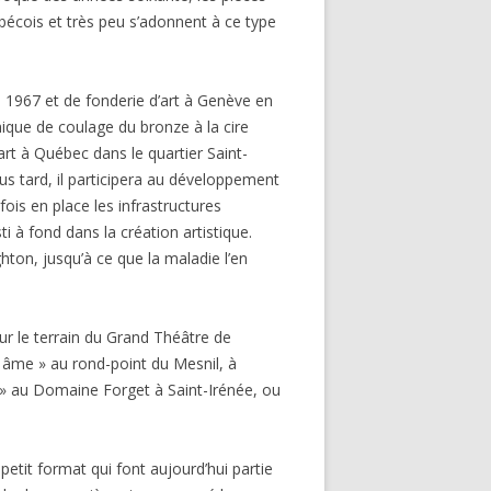
écois et très peu s’adonnent à ce type
n 1967 et de fonderie d’art à Genève en
nique de coulage du bronze à la cire
rt à Québec dans le quartier Saint-
lus tard, il participera au développement
ois en place les infrastructures
sti à fond dans la création artistique.
ghton, jusqu’à ce que la maladie l’en
ur le terrain du Grand Théâtre de
t âme » au rond-point du Mesnil, à
te » au Domaine Forget à Saint-Irénée, ou
tit format qui font aujourd’hui partie