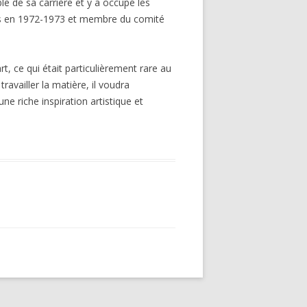
e de sa carrière et y a occupé les
rts en 1972-1973 et membre du comité
t, ce qui était particulièrement rare au
vailler la matière, il voudra
e riche inspiration artistique et