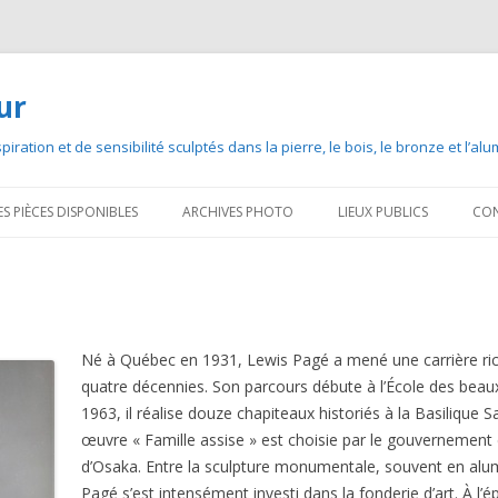
ur
iration et de sensibilité sculptés dans la pierre, le bois, le bronze et l’al
Aller
au
 PIÈCES DISPONIBLES
ARCHIVES PHOTO
LIEUX PUBLICS
CO
contenu
Né à Québec en 1931, Lewis Pagé a mené une carrière riche
quatre décennies. Son parcours débute à l’École des bea
1963, il réalise douze chapiteaux historiés à la Basilique
œuvre « Famille assise » est choisie par le gouvernement 
d’Osaka. Entre la sculpture monumentale, souvent en alum
Pagé s’est intensément investi dans la fonderie d’art. À l